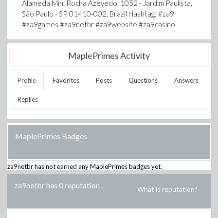
Alameda Min. Rocha Azevedo, 1052 - Jardim Paulista,
São Paulo - SP, 01410-002, Brazil Hashtag: #za9
#za9games #za9netbr #za9website #za9casino
MaplePrimes Activity
Profile
Favorites
Posts
Questions
Answers
Replies
MaplePrimes Badges
za9netbr
has not earned any MaplePrimes badges yet.
za9netbr has 0 reputation
.
What is reputation?