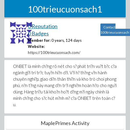
100trieucuonsach1
0 Reputation
Contact
0 Badges
100trieucuonsach
Member for:
0 years, 124 days
Website:
https://100trieucuonsach.com/
ONBET là minh ch?ng rõ nét cho s? phát tri?n vu?t b?c c?a
ngành gi?i trí tr?c tuy?n hi?n d?i. V?i h? th?ng v?n hành
chuyên nghi?p, giao di?n thân thi?n và kho trò choi phong
phú, n?n t?ng này mang d?n tr?i nghi?m hoàn h?o cho ngu?i
dùng. Hàng tri?u tài kho?n ho?t d?ng m?i ngày chính là
minh ch?ng cho s?c hút m?nh m? c?a ONBET trên toàn c?
u.
MaplePrimes Activity