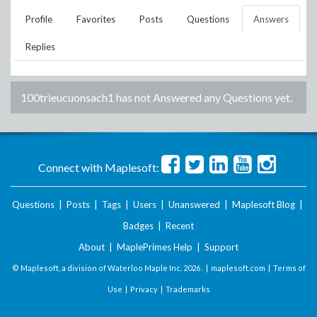
Profile
Favorites
Posts
Questions
Answers
Replies
100trieucuonsach1
has not Answered any Questions yet.
Connect with Maplesoft:
Questions
|
Posts
|
Tags
|
Users
|
Unanswered
|
Maplesoft Blog
|
Badges
|
Recent
About
|
MaplePrimes Help
|
Support
© Maplesoft, a division of Waterloo Maple Inc.
2026 . |
maplesoft.com
|
Terms of
Use
|
Privacy
|
Trademarks