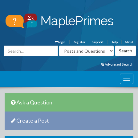
Login
Register
Support
Help
About
Advanced Search
Ask a Question
Create a Post