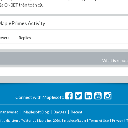
 c?a ONBET trên toàn c?u.
aplePrimes Activity
swers
Replies
What is reput
Connect with Maplesoft:
nanswered
|
Maplesoft Blog
|
Badges
|
Recent
t, a division of Waterloo Maple Inc.
2026 . |
maplesoft.com
|
Terms of Use
|
Privacy
|