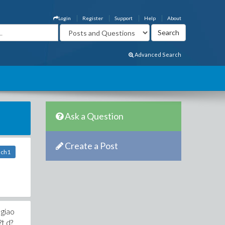
Login
Register
Support
Help
About
Advanced Search
Ask a Question
Create a Post
ach1
 giao
?t d?