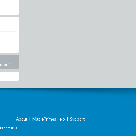
ation?
About
|
MaplePrimes Help
|
Support
Trademarks