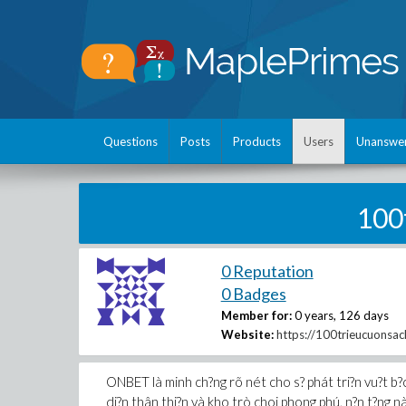
Questions
Posts
Products
Users
Unanswe
100
0 Reputation
0 Badges
Member for:
0 years, 126 days
Website:
https://100trieucuonsa
ONBET là minh ch?ng rõ nét cho s? phát tri?n vu?t b?c c
di?n thân thi?n và kho trò choi phong phú, n?n t?ng n