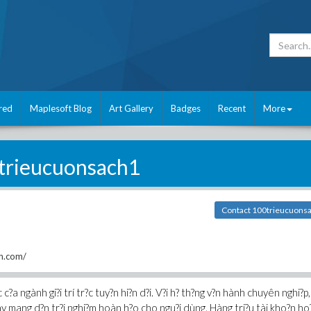
red
Maplesoft Blog
Art Gallery
Badges
Recent
More
trieucuonsach1
Contact 100trieucuons
ch.com/
?a ngành gi?i trí tr?c tuy?n hi?n d?i. V?i h? th?ng v?n hành chuyên nghi?p,
ày mang d?n tr?i nghi?m hoàn h?o cho ngu?i dùng. Hàng tri?u tài kho?n ho