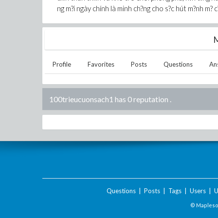
ng m?i ngày chính là minh ch?ng cho s?c hút m?nh m?
M
Profile
Favorites
Posts
Questions
An
100trieucuonsach1 has 0 reputation
.
Questions
|
Posts
|
Tags
|
Users
|
U
© Maplesof