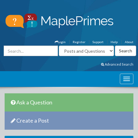
Login
Register
Support
Help
About
Advanced Search
Ask a Question
Create a Post