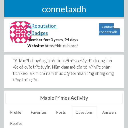
connetaxdh
0 Reputation
Contact
0 Badges
connetaxdh
Member for:
0 years, 94 days
Website:
https://hit-club.pro/
Tôi là m?t chuyên gia b?n linh v?i h? so dày d?n trong linh
v?c cá cu?c tr?c tuy?n. Ni?m dam mê c?a tôi v?i vi?c phân
tích kèo là kim ch? nam thúc d?y tôi nhân r?ng nh?ng c?ng
d?ng th?ng l?n
MaplePrimes Activity
Profile
Favorites
Posts
Questions
Answers
Replies