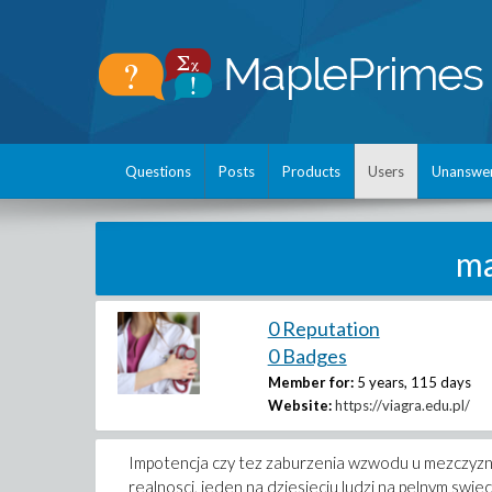
Questions
Posts
Products
Users
Unanswe
ma
0 Reputation
0 Badges
Member for:
5 years, 115 days
Website:
https://viagra.edu.pl/
Impotencja czy tez zaburzenia wzwodu u mezczyzn n
realnosci, jeden na dziesieciu ludzi na pelnym swie