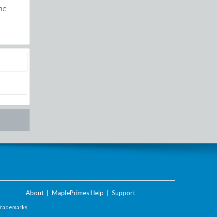
zne
About
|
MaplePrimes Help
|
Support
Trademarks