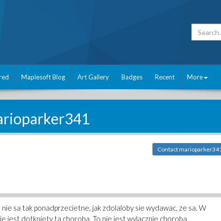
red
Maplesoft Blog
Art Gallery
Badges
Recent
More
rioparker341
Contact marioparker34
ie sa tak ponadprzecietne, jak zdolaloby sie wydawac, ze sa. W
cie jest dotkniety ta choroba. To nie jest wylacznie choroba