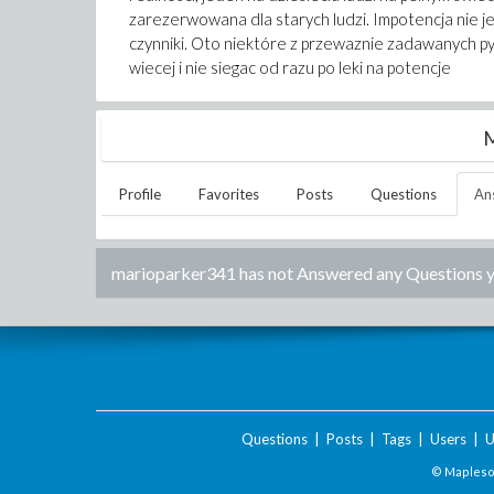
zarezerwowana dla starych ludzi. Impotencja nie j
czynniki. Oto niektóre z przewaznie zadawanych py
wiecej i nie siegac od razu po leki na potencje
M
Profile
Favorites
Posts
Questions
An
marioparker341
has not Answered any Questions y
Questions
|
Posts
|
Tags
|
Users
|
U
© Maplesof