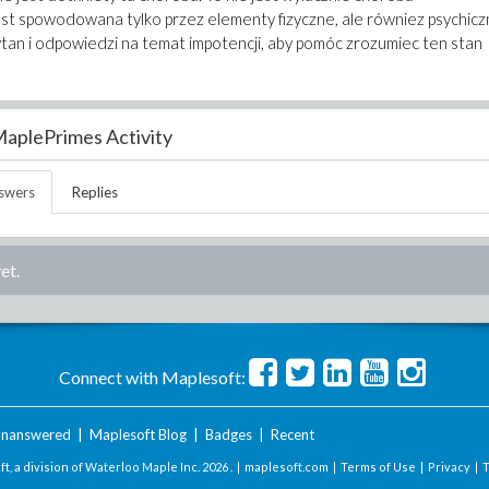
est spowodowana tylko przez elementy fizyczne, ale równiez psychic
tan i odpowiedzi na temat impotencji, aby pomóc zrozumiec ten stan
aplePrimes Activity
swers
Replies
et.
Connect with Maplesoft:
nanswered
|
Maplesoft Blog
|
Badges
|
Recent
t, a division of Waterloo Maple Inc.
2026 . |
maplesoft.com
|
Terms of Use
|
Privacy
|