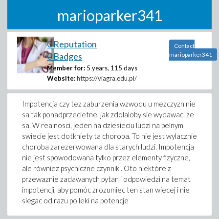
marioparker341
0 Reputation
Contact
0 Badges
marioparker341
Member for:
5 years, 115 days
Website:
https://viagra.edu.pl/
Impotencja czy tez zaburzenia wzwodu u mezczyzn nie
sa tak ponadprzecietne, jak zdolaloby sie wydawac, ze
sa. W realnosci, jeden na dziesieciu ludzi na pelnym
swiecie jest dotkniety ta choroba. To nie jest wylacznie
choroba zarezerwowana dla starych ludzi. Impotencja
nie jest spowodowana tylko przez elementy fizyczne,
ale równiez psychiczne czynniki. Oto niektóre z
przewaznie zadawanych pytan i odpowiedzi na temat
impotencji, aby pomóc zrozumiec ten stan wiecej i nie
siegac od razu po leki na potencje