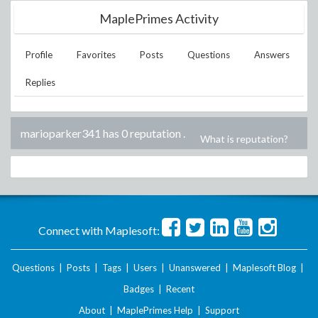
MaplePrimes Activity
Profile
Favorites
Posts
Questions
Answers
Replies
marioparker341 has 0 reputation
.
What is reputation?
Connect with Maplesoft:
Questions
|
Posts
|
Tags
|
Users
|
Unanswered
|
Maplesoft Blog
|
Badges
|
Recent
About
|
MaplePrimes Help
|
Support