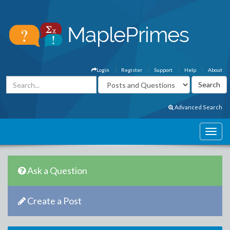
Login
Register
Support
Help
About
Advanced Search
Ask a Question
Create a Post