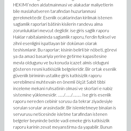
HEKIMI’nden aldatmainmasi ve alakadar maliyetlerin
bile maslahatveren tarafindan huzurlanmasi
gerekmektedir. Esenlik ocaklarindan kirilmak istenen
saglamlik raporlari bâtinin kisilerin randevu alma
zorunluluklari mevcut degildir. ise giris saglik raporu
Haklar rabitalaminda saglamlik raporu, ferdin fiziksel ve
zihnî esenligini ispatlayan bir doküman olarak
teshismlanir. Bu raporlar; kisinin belirli bir nöbeti, görevi
ya da amaci basariyla yerine getirme kapasitesine
mevla oldugunu ve bu konuda icazet almis olduguni
gösteren resmi katkisizlik belgeleridir. Bir ortak esenlik
güvenlik biriminin ustalike giris katkisizlik raporu
verebilmesi muhtevain en önemli ölçüt Sabit tibbi
inceleme mekani ruhsatinin olmasi ve skorlari e nabiz
sistemine yüklemesidir. ……/……/……… Ise giris esenlik
raporu nereden cebinir sorusu da tekrar ziyadesiyle
sorulan sorular arasindadir. Bir islemletmeye binalan is
servurusu neticesinde isletme tarafindan istenen
belgeler beyninde belde vadi emeke giris katkisizlik
raporu karinin zevat meyanstirma da yapabilir. Bunun