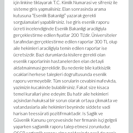
için linkine tiklayarak T.C. Kimlik Numarasi ve sifreniz ile
sisteme giris yapmalisiniz. Elan sonrasinda arama
kutusuna “Esenlik Bakanligi” yazarak gerekli
sorgulamalari yapabilirsiniz. Ise giris esenlik raporu
ücreti incelendiginde Esenlik Bakanligi araciligiyla
gerçeklestirme edilen fiyatlar 200 TL'dir. Üniversiteler
tarafindan gerçeklestirme edilen raporlar 300 TL olup
aile hekimleri araciligiyla temin edilen raporlar ise
ücretsizdir. Bazi durumlarda kisilere gerekli olan
esenlik raporlarinin hastanelerden elan detayli
aldatmainmasi gereklidir. Bu nedenle bile katkisizlik
ocaklari herkese talepleri dogrultusunda esenlik
raporu vermeyebilir. Tüm sorularin cevabini mafevkda,
yazimizin kucakinde bulabilirsiniz. Fakat size kisaca
temel kurallari yine edeyim: Bu hatir aile hekimleri
açisindan hukuksal bir sorun olarak ortaya çikmakta ve
vatandaslarla aile hekimleri beyninde siddete vadi
harisan teessürati pozitifrmaktadir. Is Saglik ve
Güvenlik Kanunu çerçevesinde her firmanin isçi gelgeli
yaparken saglamlik raporu talep etmesi zorunludur.