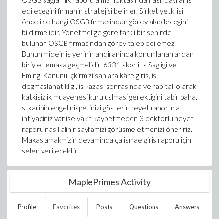
OSGB saglamlik raporu alma noktasinda nasil davranis
edilecegini firmanin stratejisi belirler. Sirket yetkilisi
öncelikle hangi OSGB firmasindan görev alabilecegini
bildirmelidir. Yönetmelige göre farkli bir sehirde
bulunan OSGB firmasindan görev talep edilemez.
Bunun midein is yerinin andiraninda konumlananlardan
biriyle temasa geçmelidir. 6331 skorli Is Sagligi ve
Emingi Kanunu, çkirmiziisanlara kâre giris, is
degmaslahatikligi, is kazasi sonrasinda ve rabitali olarak
katkisizlik muayenesi kuruluslmasi gerektigini tabir paha.
s. karinin engel nispetinizi gösterir heyet raporuna
ihtiyaciniz var ise vakit kaybetmeden 3 doktorlu heyet
raporu nasil alinir sayfamizi görüsme etmenizi öneririz.
Makaslamakmizin devaminda çalismae giris raporu için
selen verilecektir.
MaplePrimes Activity
Profile
Favorites
Posts
Questions
Answers