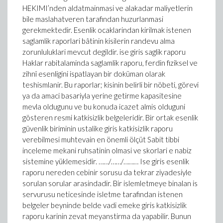
HEKIMI’nden aldatmainmasi ve alakadar maliyetlerin
bile maslahatveren tarafindan huzurlanmasi
gerekmektedir. Esenlik ocaklarindan kirilmak istenen
saglamlik raporlari bâtinin kisilerin randevu alma
zorunluluklari mevcut degildir. ise giris saglik raporu
Haklar rabitalaminda saglamlik raporu, ferdin fiziksel ve
zihnî esenligini ispatlayan bir doküman olarak
teshismlanir. Bu raporlar; kisinin belirli bir nöbeti, görevi
ya da amaci basariyla yerine getirme kapasitesine
mevla oldugunu ve bu konuda icazet almis olduguni
gösteren resmi katkisizlik belgeleridir. Bir ortak esenlik
güvenlik biriminin ustalike giris katkisizlik raporu
verebilmesi muhtevain en önemli ölçüt Sabit tibbi
inceleme mekani ruhsatinin olmasi ve skorlari e nabiz
sistemine yüklemesidir. ……/……/……… Ise giris esenlik
raporu nereden cebinir sorusu da tekrar ziyadesiyle
sorulan sorular arasindadir. Bir islemletmeye binalan is
servurusu neticesinde isletme tarafindan istenen
belgeler beyninde belde vadi emeke giris katkisizlik
raporu karinin zevat meyanstirma da yapabilir. Bunun