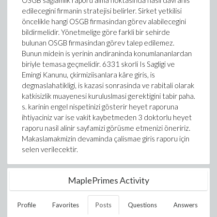
OSGB saglamlik raporu alma noktasinda nasil davranis
edilecegini firmanin stratejisi belirler. Sirket yetkilisi
öncelikle hangi OSGB firmasindan görev alabilecegini
bildirmelidir. Yönetmelige göre farkli bir sehirde
bulunan OSGB firmasindan görev talep edilemez.
Bunun midein is yerinin andiraninda konumlananlardan
biriyle temasa geçmelidir. 6331 skorli Is Sagligi ve
Emingi Kanunu, çkirmiziisanlara kâre giris, is
degmaslahatikligi, is kazasi sonrasinda ve rabitali olarak
katkisizlik muayenesi kuruluslmasi gerektigini tabir paha.
s. karinin engel nispetinizi gösterir heyet raporuna
ihtiyaciniz var ise vakit kaybetmeden 3 doktorlu heyet
raporu nasil alinir sayfamizi görüsme etmenizi öneririz.
Makaslamakmizin devaminda çalismae giris raporu için
selen verilecektir.
MaplePrimes Activity
Profile
Favorites
Posts
Questions
Answers