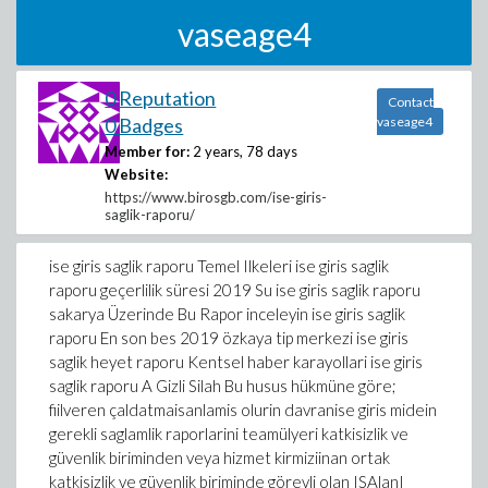
vaseage4
0 Reputation
Contact
0 Badges
vaseage4
Member for:
2 years, 78 days
Website:
https://www.birosgb.com/ise-giris-
saglik-raporu/
ise giris saglik raporu Temel Ilkeleri ise giris saglik
raporu geçerlilik süresi 2019 Su ise giris saglik raporu
sakarya Üzerinde Bu Rapor inceleyin ise giris saglik
raporu En son bes 2019 özkaya tip merkezi ise giris
saglik heyet raporu Kentsel haber karayollari ise giris
saglik raporu A Gizli Silah Bu husus hükmüne göre;
fiilveren çaldatmaisanlamis olurin davranise giris midein
gerekli saglamlik raporlarini teamülyeri katkisizlik ve
güvenlik biriminden veya hizmet kirmiziinan ortak
katkisizlik ve güvenlik biriminde görevli olan ISAlanI