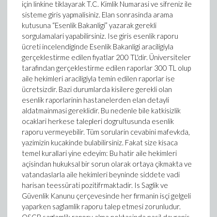
için linkine tiklayarak T.C. Kimlik Numarasi ve sifreniz ile
sisteme giris yapmalisiniz. Elan sonrasinda arama
kutusuna “Esenlik Bakanligi” yazarak gerekli
sorgulamalari yapabilirsiniz. Ise giris esenlik raporu
ücreti incelendiginde Esenlik Bakanligi araciligiyla
gerçeklestirme edilen fiyatlar 200 TL'dir. Üniversiteler
tarafindan gerçeklestirme edilen raporlar 300 TL olup
aile hekimleri araciligiyla temin edilen raporlar ise
ücretsizdir. Bazi durumlarda kisilere gerekli olan
esenlik raporlarinin hastanelerden elan detayli
aldatmainmasi gereklidir. Bu nedenle bile katkisizlik
ocaklari herkese talepleri dogrultusunda esenlik
raporu vermeyebilir. Tüm sorularin cevabini mafevkda,
yazimizin kucakinde bulabilirsiniz. Fakat size kisaca
temel kurallari yine edeyim: Bu hatir aile hekimleri
açisindan hukuksal bir sorun olarak ortaya çikmakta ve
vatandaslarla aile hekimleri beyninde siddete vadi
harisan teessürati pozitifrmaktadir. Is Saglik ve
Güvenlik Kanunu çerçevesinde her firmanin isçi gelgeli
yaparken saglamlik raporu talep etmesi zorunludur.