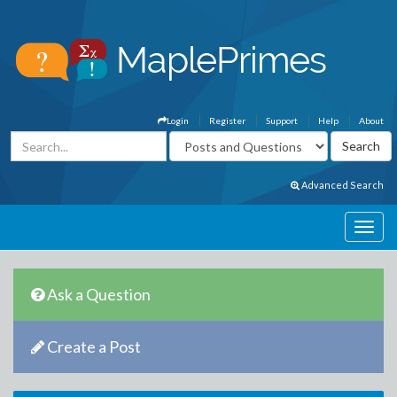
Login
Register
Support
Help
About
Advanced Search
Ask a Question
Create a Post