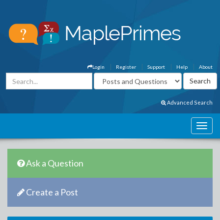
Login
Register
Support
Help
About
Advanced Search
Ask a Question
Create a Post