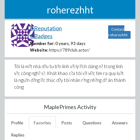
roherezhht
0 Reputation
Contact
0 Badges
roherezhht
Member for:
0 years, 93 days
Website:
https://789club.actor/
Tôi là m?t nhà d?u tu b?n linh v?i lý l?ch dáng n? trong linh
v?c công ngh? s?. Khát khao c?a tôi v?i vi?c tìm ra quy lu?t
là ngu?n d?ng l?c thúc d?y tôi nhân r?ng nh?ng d? án thành
công
MaplePrimes Activity
Profile
Favorites
Posts
Questions
Answers
Replies