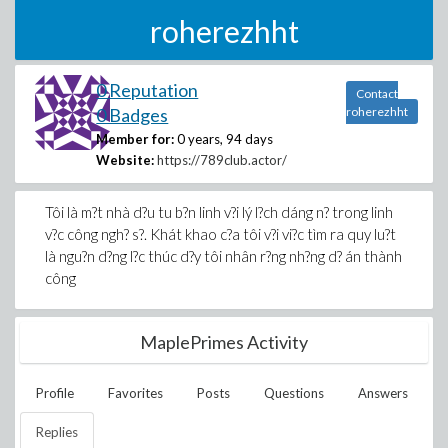
roherezhht
0 Reputation
Contact
0 Badges
roherezhht
Member for:
0 years, 94 days
Website:
https://789club.actor/
Tôi là m?t nhà d?u tu b?n linh v?i lý l?ch dáng n? trong linh
v?c công ngh? s?. Khát khao c?a tôi v?i vi?c tìm ra quy lu?t
là ngu?n d?ng l?c thúc d?y tôi nhân r?ng nh?ng d? án thành
công
MaplePrimes Activity
Profile
Favorites
Posts
Questions
Answers
Replies