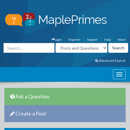
Login
Register
Support
Help
About
Advanced Search
Ask a Question
Create a Post