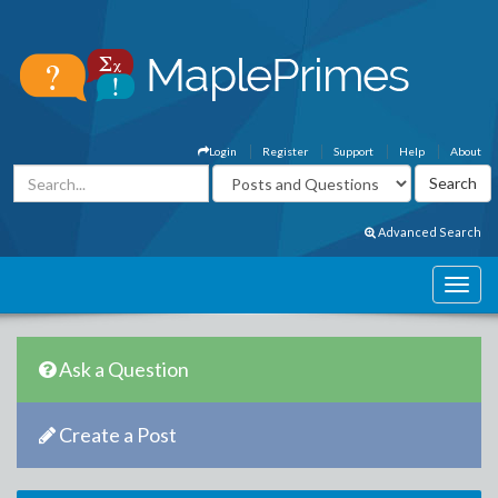
Login
Register
Support
Help
About
Advanced Search
Ask a Question
Create a Post