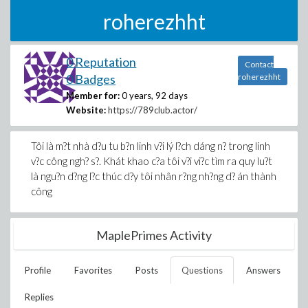
roherezhht
0 Reputation
Contact
0 Badges
roherezhht
Member for:
0 years, 92 days
Website:
https://789club.actor/
Tôi là m?t nhà d?u tu b?n linh v?i lý l?ch dáng n? trong linh
v?c công ngh? s?. Khát khao c?a tôi v?i vi?c tìm ra quy lu?t
là ngu?n d?ng l?c thúc d?y tôi nhân r?ng nh?ng d? án thành
công
MaplePrimes Activity
Profile
Favorites
Posts
Questions
Answers
Replies