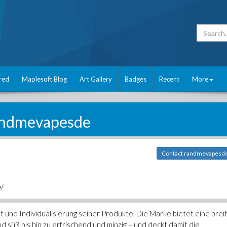
red
Maplesoft Blog
Art Gallery
Badges
Recent
More
andmevapesde
Contact randmevapesd
e/
t und Individualisierung seiner Produkte. Die Marke bietet eine brei
 süß bis hin zu erfrischend und minzig – und deckt damit die