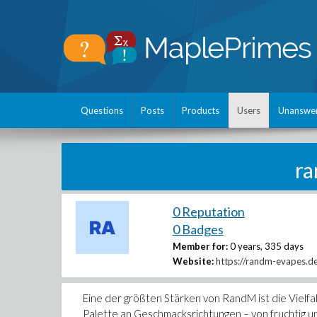
Questions
Posts
Products
Users
Unanswe
r
0 Reputation
0 Badges
Member for:
0 years, 335 days
Website:
https://randm-evapes.d
Eine der größten Stärken von RandM ist die Vielfal
Palette an Geschmacksrichtungen – von fruchtig und