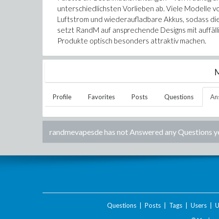
unterschiedlichsten Vorlieben ab. Viele Modelle 
Luftstrom und wiederaufladbare Akkus, sodass die
setzt RandM auf ansprechende Designs mit auffäll
Produkte optisch besonders attraktiv machen.
M
Profile
Favorites
Posts
Questions
An
randmevapesde
has not Answered any Questions ye
Questions
|
Posts
|
Tags
|
Users
|
U