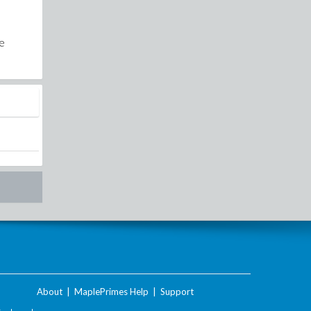
ie
About
|
MaplePrimes Help
|
Support