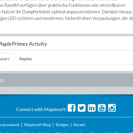
von RandM verfügen über praktische Funktionen wie einstellbaren
 Nutzer ihr Dampferlebnis optimal anpassen können. Darüber hinaus
igen LED-Lichtern und modernen, farbenfrohen Verpackungen, die d
aplePrimes Activity
swers
Replies
t.
Connect with Maplesoft:
nanswered
|
Maplesoft Blog
|
Badges
|
Recent