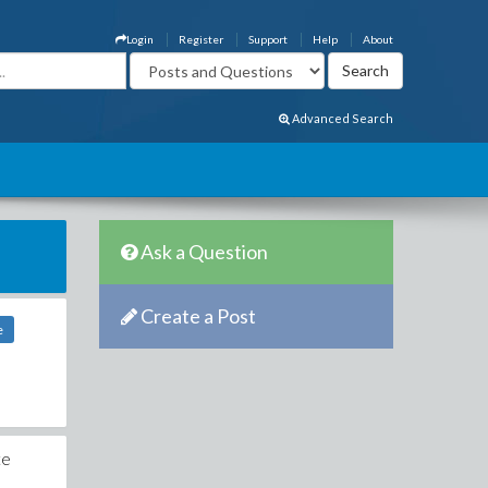
Login
Register
Support
Help
About
Advanced Search
Ask a Question
Create a Post
e
te