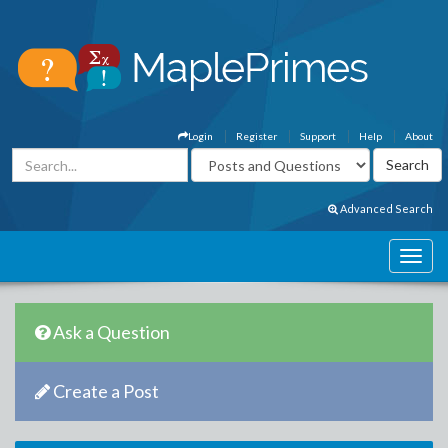
Login
Register
Support
Help
About
Advanced Search
Ask a Question
Create a Post