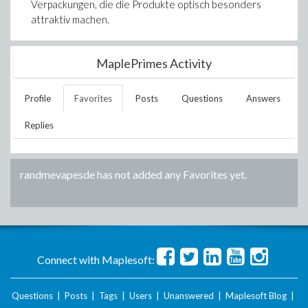
Verpackungen, die die Produkte optisch besonders
attraktiv machen.
MaplePrimes Activity
Profile
Favorites
Posts
Questions
Answers
Replies
randmevapesde
has not added any Favorites yet.
Connect with Maplesoft:
Questions
|
Posts
|
Tags
|
Users
|
Unanswered
|
Maplesoft Blog
|