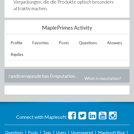
Verpackungen, die die Produkte optisch besonders
attraktiv machen.
MaplePrimes Activity
Profile
Favorites
Posts
Questions
Answers
Replies
randmevapesde has 0 reputation
.
What is reputation?
Connect with Maplesoft:
Questions
|
Posts
|
Tags
|
Users
|
Unanswered
|
Maplesoft Blog
|