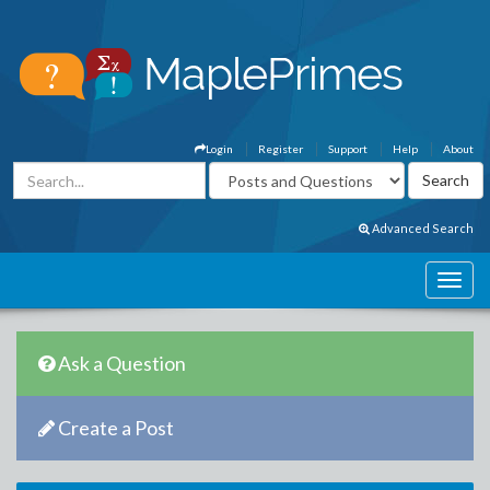
Login
Register
Support
Help
About
Advanced Search
Ask a Question
Create a Post