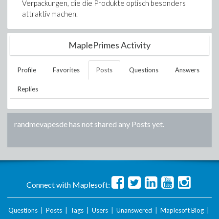
Verpackungen, die die Produkte optisch besonders
attraktiv machen.
MaplePrimes Activity
Profile
Favorites
Posts
Questions
Answers
Replies
randmevapesde
has not shared any Posts yet.
Connect with Maplesoft:
Questions
|
Posts
|
Tags
|
Users
|
Unanswered
|
Maplesoft Blog
|