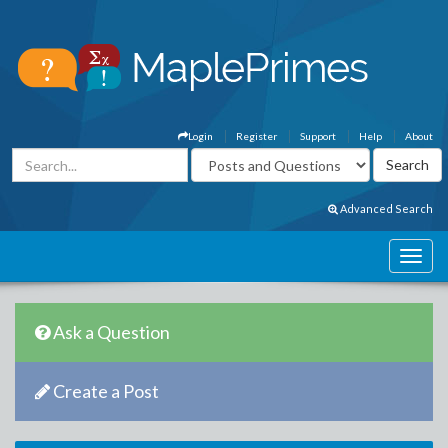
Login
Register
Support
Help
About
Advanced Search
Ask a Question
Create a Post